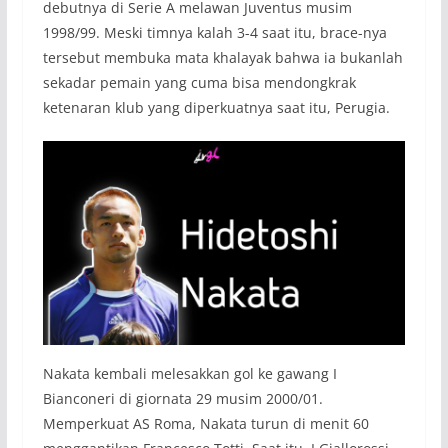
debutnya di Serie A melawan Juventus musim
1998/99. Meski timnya kalah 3-4 saat itu, brace-nya
tersebut membuka mata khalayak bahwa ia bukanlah
sekadar pemain yang cuma bisa mendongkrak
ketenaran klub yang diperkuatnya saat itu, Perugia.
Nakata kembali melesakkan gol ke gawang I
Bianconeri di giornata 29 musim 2000/01.
Memperkuat AS Roma, Nakata turun di menit 60