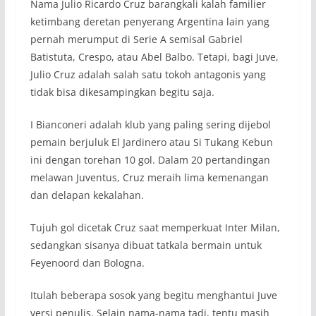
Nama Julio Ricardo Cruz barangkali kalah familier
ketimbang deretan penyerang Argentina lain yang
pernah merumput di Serie A semisal Gabriel
Batistuta, Crespo, atau Abel Balbo. Tetapi, bagi Juve,
Julio Cruz adalah salah satu tokoh antagonis yang
tidak bisa dikesampingkan begitu saja.
I Bianconeri adalah klub yang paling sering dijebol
pemain berjuluk El Jardinero atau Si Tukang Kebun
ini dengan torehan 10 gol. Dalam 20 pertandingan
melawan Juventus, Cruz meraih lima kemenangan
dan delapan kekalahan.
Tujuh gol dicetak Cruz saat memperkuat Inter Milan,
sedangkan sisanya dibuat tatkala bermain untuk
Feyenoord dan Bologna.
Itulah beberapa sosok yang begitu menghantui Juve
versi penulis. Selain nama-nama tadi, tentu masih