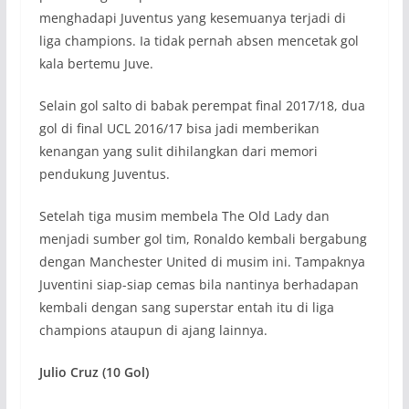
menghadapi Juventus yang kesemuanya terjadi di
liga champions. Ia tidak pernah absen mencetak gol
kala bertemu Juve.
Selain gol salto di babak perempat final 2017/18, dua
gol di final UCL 2016/17 bisa jadi memberikan
kenangan yang sulit dihilangkan dari memori
pendukung Juventus.
Setelah tiga musim membela The Old Lady dan
menjadi sumber gol tim, Ronaldo kembali bergabung
dengan Manchester United di musim ini. Tampaknya
Juventini siap-siap cemas bila nantinya berhadapan
kembali dengan sang superstar entah itu di liga
champions ataupun di ajang lainnya.
Julio Cruz (10 Gol)