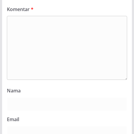
Komentar
*
Nama
Email