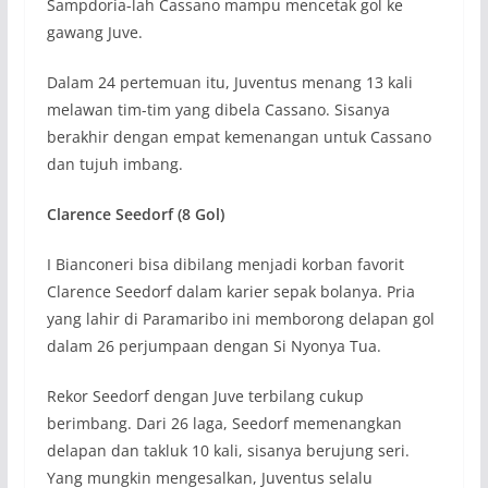
Sampdoria-lah Cassano mampu mencetak gol ke
gawang Juve.
Dalam 24 pertemuan itu, Juventus menang 13 kali
melawan tim-tim yang dibela Cassano. Sisanya
berakhir dengan empat kemenangan untuk Cassano
dan tujuh imbang.
Clarence Seedorf (8 Gol)
I Bianconeri bisa dibilang menjadi korban favorit
Clarence Seedorf dalam karier sepak bolanya. Pria
yang lahir di Paramaribo ini memborong delapan gol
dalam 26 perjumpaan dengan Si Nyonya Tua.
Rekor Seedorf dengan Juve terbilang cukup
berimbang. Dari 26 laga, Seedorf memenangkan
delapan dan takluk 10 kali, sisanya berujung seri.
Yang mungkin mengesalkan, Juventus selalu