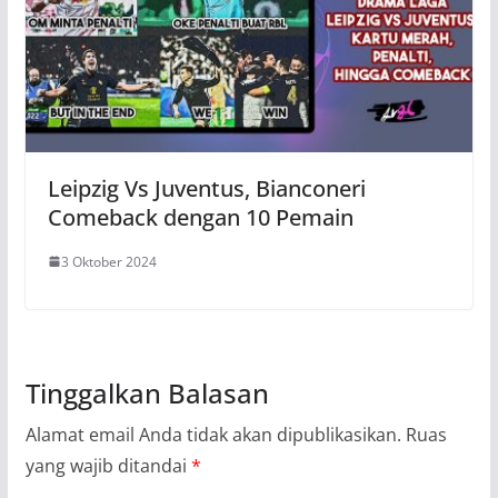
Leipzig Vs Juventus, Bianconeri
Comeback dengan 10 Pemain
3 Oktober 2024
Tinggalkan Balasan
Alamat email Anda tidak akan dipublikasikan.
Ruas
yang wajib ditandai
*