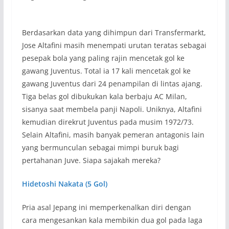
Berdasarkan data yang dihimpun dari Transfermarkt,
Jose Altafini masih menempati urutan teratas sebagai
pesepak bola yang paling rajin mencetak gol ke
gawang Juventus. Total ia 17 kali mencetak gol ke
gawang Juventus dari 24 penampilan di lintas ajang.
Tiga belas gol dibukukan kala berbaju AC Milan,
sisanya saat membela panji Napoli. Uniknya, Altafini
kemudian direkrut Juventus pada musim 1972/73.
Selain Altafini, masih banyak pemeran antagonis lain
yang bermunculan sebagai mimpi buruk bagi
pertahanan Juve. Siapa sajakah mereka?
Hidetoshi Nakata (5 Gol)
Pria asal Jepang ini memperkenalkan diri dengan
cara mengesankan kala membikin dua gol pada laga