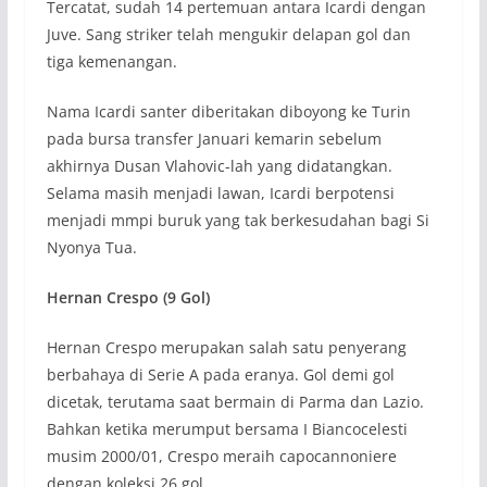
Tercatat, sudah 14 pertemuan antara Icardi dengan
Juve. Sang striker telah mengukir delapan gol dan
tiga kemenangan.
Nama Icardi santer diberitakan diboyong ke Turin
pada bursa transfer Januari kemarin sebelum
akhirnya Dusan Vlahovic-lah yang didatangkan.
Selama masih menjadi lawan, Icardi berpotensi
menjadi mmpi buruk yang tak berkesudahan bagi Si
Nyonya Tua.
Hernan Crespo (9 Gol)
Hernan Crespo merupakan salah satu penyerang
berbahaya di Serie A pada eranya. Gol demi gol
dicetak, terutama saat bermain di Parma dan Lazio.
Bahkan ketika merumput bersama I Biancocelesti
musim 2000/01, Crespo meraih capocannoniere
dengan koleksi 26 gol.