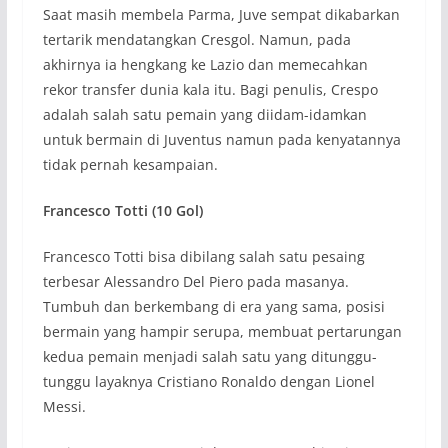
Saat masih membela Parma, Juve sempat dikabarkan
tertarik mendatangkan Cresgol. Namun, pada
akhirnya ia hengkang ke Lazio dan memecahkan
rekor transfer dunia kala itu. Bagi penulis, Crespo
adalah salah satu pemain yang diidam-idamkan
untuk bermain di Juventus namun pada kenyatannya
tidak pernah kesampaian.
Francesco Totti (10 Gol)
Francesco Totti bisa dibilang salah satu pesaing
terbesar Alessandro Del Piero pada masanya.
Tumbuh dan berkembang di era yang sama, posisi
bermain yang hampir serupa, membuat pertarungan
kedua pemain menjadi salah satu yang ditunggu-
tunggu layaknya Cristiano Ronaldo dengan Lionel
Messi.