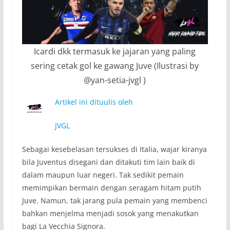
Icardi dkk termasuk ke jajaran yang paling
sering cetak gol ke gawang Juve (Ilustrasi by
@yan-setia-jvgl )
Artikel ini dituulis oleh
JVGL
Sebagai kesebelasan tersukses di Italia, wajar kiranya
bila Juventus disegani dan ditakuti tim lain baik di
dalam maupun luar negeri. Tak sedikit pemain
memimpikan bermain dengan seragam hitam putih
Juve. Namun, tak jarang pula pemain yang membenci
bahkan menjelma menjadi sosok yang menakutkan
bagi La Vecchia Signora.