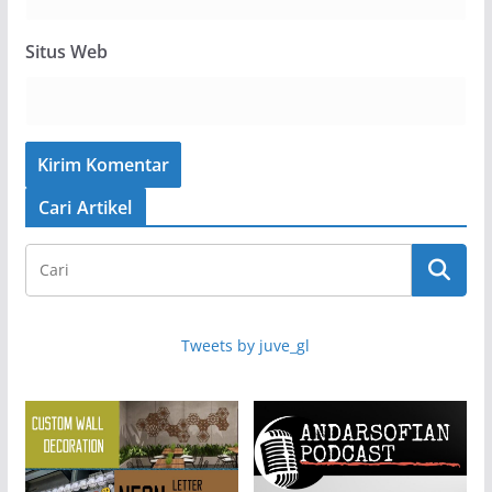
Situs Web
Cari Artikel
Tweets by juve_gl