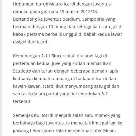
Hubungan buruk Mauro Icardi dengan Juventus
dimulai pada giornata 19 musim 2012/13.
Bertandang ke Juventus Stadium, Sampdoria yang
bermain dengan 10 orang dan ketinggalan satu gol di
babak pertama berbalik unggul di babak kedua lewat
dwigol dari Icardi.
Kemenangan 2-1 I Blucerchiati diulangi lagi di
pertemuan kedua. Juve yang sudah memastikan
Scudetto dan turun dengan beberapa pemain lapis
keduanya kembali tumbang di hadapan Icardi dan
kawan-kawan. Icardi ikut menyumbang satu gol dan
satu asis dalam partai yang berkedudukan 3-2
tersebut.
Semenjak itu, Icardi menjadi salah satu momok yang
berbahaya bagi Juventus. Ia mencetak lima gol lagi ke
gawang I Bianconeri kala memperkuat Inter Milan.