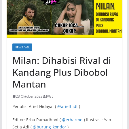
NEWS JVGL
Milan: Dihabisi Rival di
Kandang Plus Dibobol
Mantan
23 Oktober 2023
JVGL
Penulis: Arief Hidayat (
@ariefhidt
)
Editor: Erha Ramadhoni (
@erharmd
) Ilustrasi: Yan
Setia Adi (
@burung_kondor
)