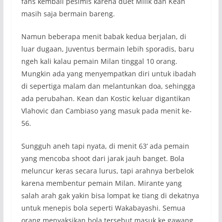
fans kembali pesimis karena duet Milik dan Kean
masih saja bermain bareng.
Namun beberapa menit babak kedua berjalan, di
luar dugaan, Juventus bermain lebih sporadis, baru
ngeh kali kalau pemain Milan tinggal 10 orang.
Mungkin ada yang menyempatkan diri untuk ibadah
di sepertiga malam dan melantunkan doa, sehingga
ada perubahan. Kean dan Kostic keluar digantikan
Vlahovic dan Cambiaso yang masuk pada menit ke-
56.
Sungguh aneh tapi nyata, di menit 63’ ada pemain
yang mencoba shoot dari jarak jauh banget. Bola
meluncur keras secara lurus, tapi arahnya berbelok
karena membentur pemain Milan. Mirante yang
salah arah gak yakin bisa lompat ke tiang di dekatnya
untuk menepis bola seperti Wakabayashi. Semua
orang menyaksikan bola tersebut masuk ke gawang