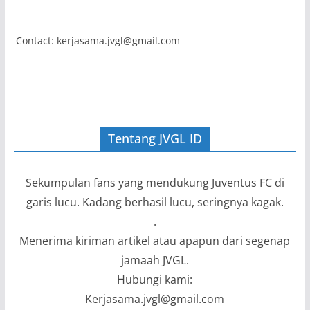
Contact: kerjasama.jvgl@gmail.com
Tentang JVGL ID
Sekumpulan fans yang mendukung Juventus FC di
garis lucu. Kadang berhasil lucu, seringnya kagak.
.
Menerima kiriman artikel atau apapun dari segenap
jamaah JVGL.
Hubungi kami:
Kerjasama.jvgl@gmail.com