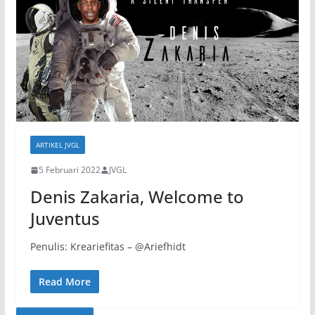
ARTIKEL JVGL
5 Februari 2022
JVGL
Denis Zakaria, Welcome to
Juventus
Penulis: Kreariefitas – @Ariefhidt
Read More