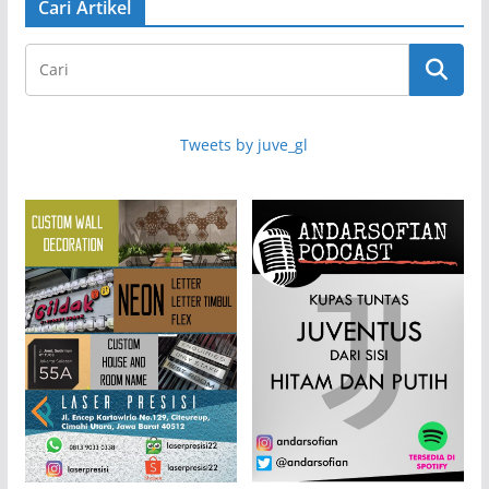
Cari Artikel
Tweets by juve_gl