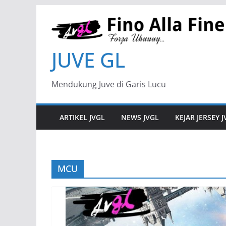
JUVE GL
Mendukung Juve di Garis Lucu
ARTIKEL JVGL
NEWS JVGL
KEJAR JERSEY 
MCU