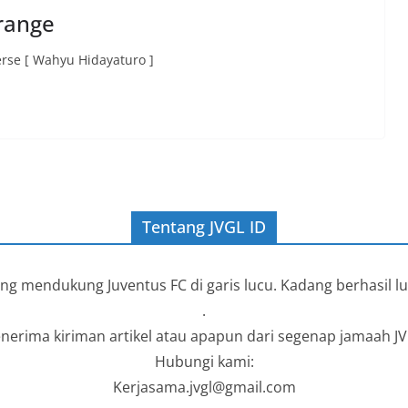
trange
erse [ Wahyu Hidayaturo ]
Tentang JVGL ID
g mendukung Juventus FC di garis lucu. Kadang berhasil lu
.
nerima kiriman artikel atau apapun dari segenap jamaah JV
Hubungi kami:
Kerjasama.jvgl@gmail.com