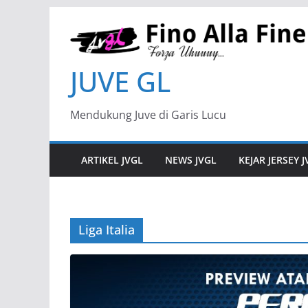
JUVE GL
Mendukung Juve di Garis Lucu
ARTIKEL JVGL
NEWS JVGL
KEJAR JERSEY 
Liga Italia