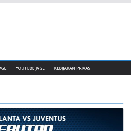
JVGL
YOUTUBE JVGL
KEBIJAKAN PRIVASI