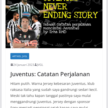
ARTIKEL JVGL
24 Januari 2023
JVGL
Juventus: Catatan Perjalanan
Hitam putih. Warna Jersey kebesaran Juventus, klub
raksasa Italia yang sudah saya gandrungi sedari kecil.
Meski tak tahu kapan tanggal pastinya saya mulai
menggandrungi Juventus. Jersey dengan sponsor
Sony menjadi pengingat sejak kapan saya mulai