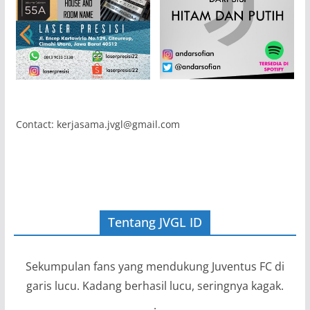
Contact: kerjasama.jvgl@gmail.com
Tentang JVGL ID
Sekumpulan fans yang mendukung Juventus FC di
garis lucu. Kadang berhasil lucu, seringnya kagak.
.