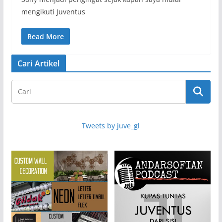
mengikuti Juventus
Read More
Cari Artikel
Tweets by juve_gl