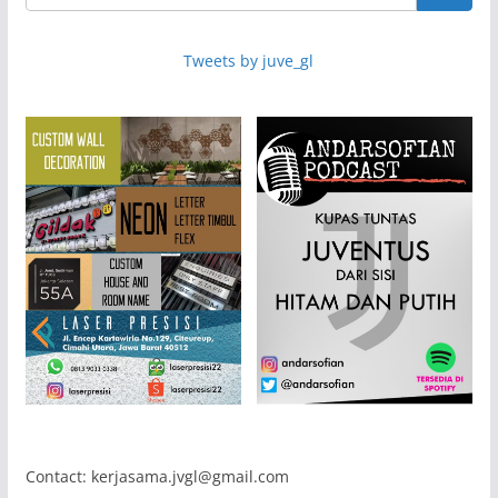
Tweets by juve_gl
Contact: kerjasama.jvgl@gmail.com