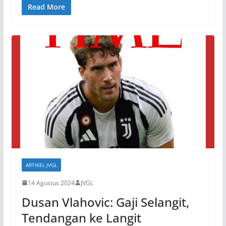
Read More
ARTIKEL JVGL
14 Agustus 2024
JVGL
Dusan Vlahovic: Gaji Selangit,
Tendangan ke Langit