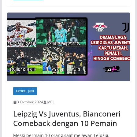
ARTIKEL JVGL
3 Oktober 2024
JVGL
Leipzig Vs Juventus, Bianconeri
Comeback dengan 10 Pemain
Meski bermain 10 orang saat melawan Leipzig,