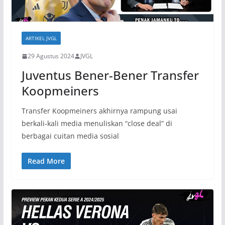
ARTIKEL JVGL
29 Agustus 2024
JVGL
Juventus Bener-Bener Transfer
Koopmeiners
Transfer Koopmeiners akhirnya rampung usai
berkali-kali media menuliskan “close deal” di
berbagai cuitan media sosial
Read More