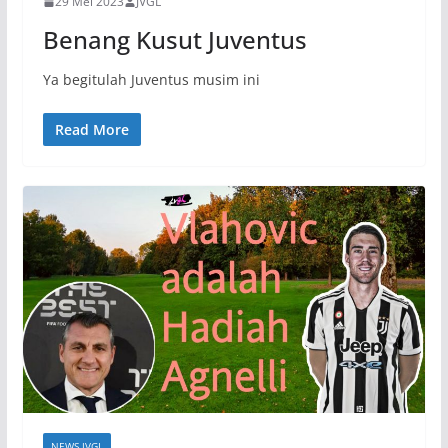
29 Mei 2023
JVGL
Benang Kusut Juventus
Ya begitulah Juventus musim ini
Read More
NEWS JVGL