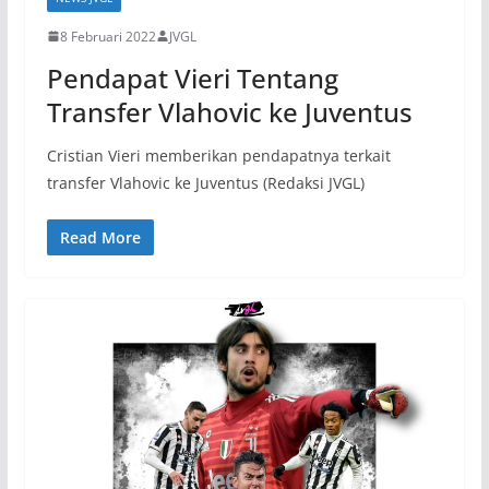
8 Februari 2022
JVGL
Pendapat Vieri Tentang
Transfer Vlahovic ke Juventus
Cristian Vieri memberikan pendapatnya terkait
transfer Vlahovic ke Juventus (Redaksi JVGL)
Read More