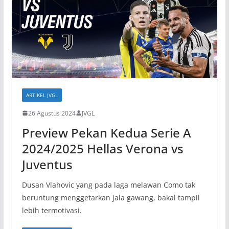
ARTIKEL JVGL
26 Agustus 2024
JVGL
Preview Pekan Kedua Serie A
2024/2025 Hellas Verona vs
Juventus
Dusan Vlahovic yang pada laga melawan Como tak
beruntung menggetarkan jala gawang, bakal tampil
lebih termotivasi.