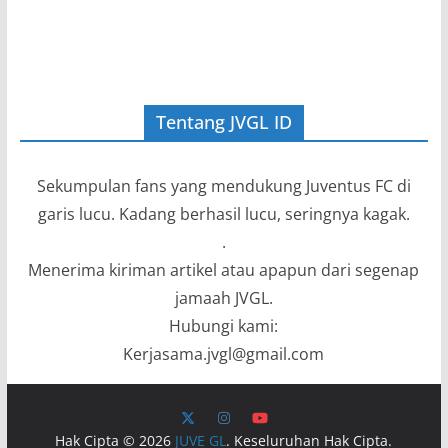
Tentang JVGL ID
Sekumpulan fans yang mendukung Juventus FC di
garis lucu. Kadang berhasil lucu, seringnya kagak.
.
Menerima kiriman artikel atau apapun dari segenap
jamaah JVGL.
Hubungi kami:
Kerjasama.jvgl@gmail.com
Hak Cipta © 2026
JUVE GL
. Keseluruhan Hak Cipta.