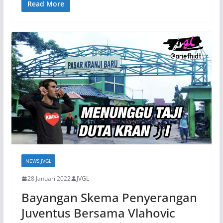
Read More
NEWS JVGL
28 Januari 2022
JVGL
Bayangan Skema Penyerangan
Juventus Bersama Vlahovic