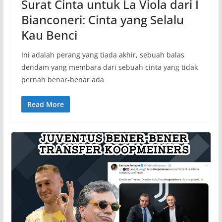
Surat Cinta untuk La Viola dari I
Bianconeri: Cinta yang Selalu
Kau Benci
Ini adalah perang yang tiada akhir, sebuah balas
dendam yang membara dari sebuah cinta yang tidak
pernah benar-benar ada
Read More